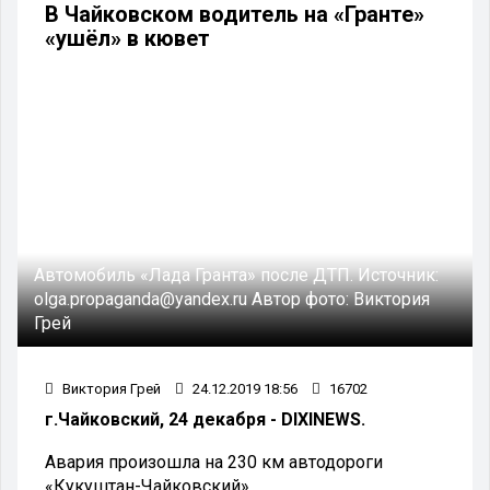
В Чайковском водитель на «Гранте»
«ушёл» в кювет
Автомобиль «Лада Гранта» после ДТП.
Источник:
olga.propaganda@yandex.ru
Автор фото:
Виктория
Грей
Виктория Грей
24.12.2019 18:56
16702
г.Чайковский, 24 декабря - DIXINEWS.
Авария произошла на 230 км автодороги
«Кукуштан-Чайковский».