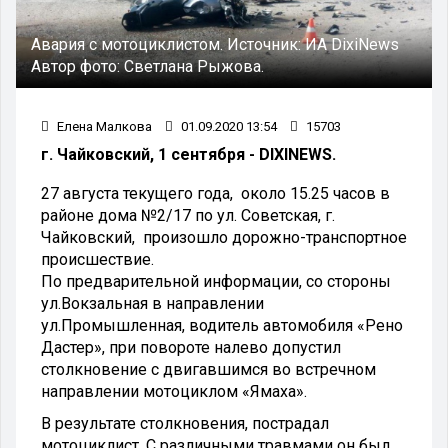
Авария с мотоциклистом.
Источник:
ИА DixiNews
Автор фото:
Светлана Рыжова.
Елена Малкова
01.09.2020 13:54
15703
г. Чайковский, 1 сентября - DIXINEWS.
27 августа текущего года, около 15.25 часов в
районе дома №2/17 по ул. Советская, г.
Чайковский, произошло дорожно-транспортное
происшествие.
По предварительной информации, со стороны
ул.Вокзальная в направлении
ул.Промышленная, водитель автомобиля «Рено
Дастер», при повороте налево допустил
столкновение с двигавшимся во встречном
направлении мотоциклом «Ямаха».
В результате столкновения, пострадал
мотоциклист. С различными травмами он был