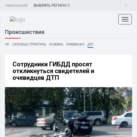
Чайковский
ВЫБРАТЬ
РЕГИОН
Toggl
naviga
Происшествия
ЧП
СИЛОВЫЕ СТРУКТУРЫ
ПОЖАРЫ
КРИМИНАЛ
ДТП
Сотрудники ГИБДД просят
откликнуться свидетелей и
очевидцев ДТП