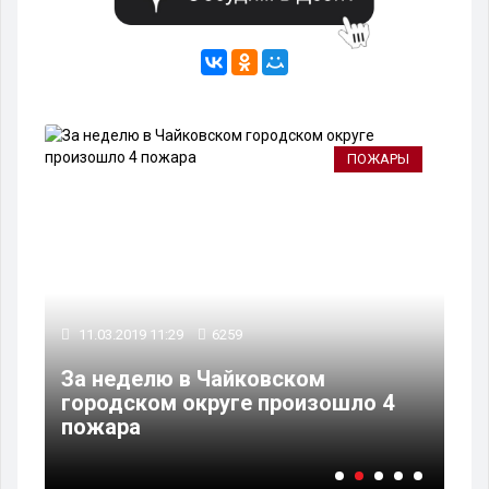
Ы
ПОЖАРЫ
11.03.2019 11:29
6259
06
За неделю в Чайковском
 в
городском округе произошло 4
В 
пожара
Бу