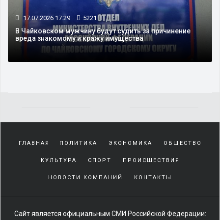
17.07.2026 17:29
5221
В Чайковском мужчину будут судить за причинение
вреда знакомому и кражу имущества
Yakından
tanıdığı
ГЛАВНАЯ
ПОЛИТИКА
ЭКОНОМИКА
ОБЩЕСТВО
sürekli
beraber
КУЛЬТУРА
СПОРТ
ПРОИСШЕСТВИЯ
zaman
geçirerek
НОВОСТИ КОМПАНИЙ
КОНТАКТЫ
günlerini
harcadığı
porno
Сайт является официальным СМИ Российской Федерации:
izle