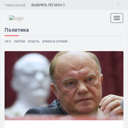
Чайковский
ВЫБРАТЬ
РЕГИОН
Toggl
naviga
Политика
НКО
ПАРТИИ
ВЛАСТЬ
АРМИЯ И ОРУЖИЕ