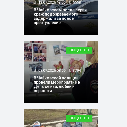
13.07.2026 13:56
5558
В Чайковском после серии
краж подозреваемого
задержали за новое
преступление
ОБЩЕСТВО
08.07.2026 08:59
3794
В Чайковской полиции
провели мероприятие в
День семьи, любви и
верности
ОБЩЕСТВО