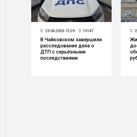
14
25.06.2026 13:29
15147
2
е
В Чайковском завершили
Жи
йке
расследование дела о
до
ое
ДТП с серьёзными
об
последствиями
ру