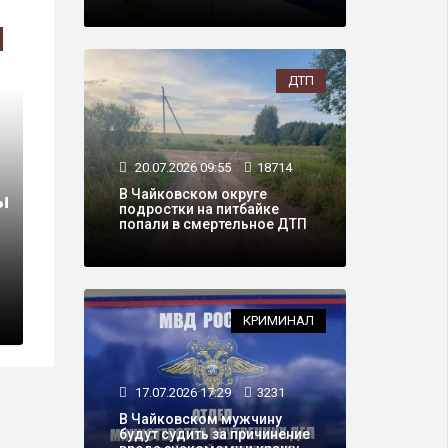
ДТП
20.07.2026 09:55
18714
В Чайковском округе
ы
подростки на питбайке
попали в смертельное ДТП
КРИМИНАЛ
17.07.2026 17:29
3231
В Чайковском мужчину
будут судить за причинение