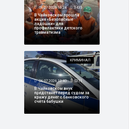
06.07.2026 16:24
3435
В Чайковском прошла
акция «Безопасные
ладошки» для
профилактики детского
травматизма
КРИМИНАЛ
06.07.2026 13:40
5211
В Чайковском внук
предстанет перед судом за
кражу денег с банковского
счёта бабушки