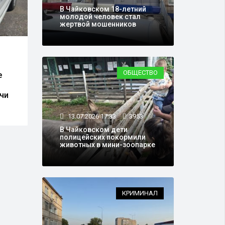
В Чайковском 18-летний
молодой человек стал
жертвой мошенников
13.07.2026 13:56
5558
В Чайковском после
06.0
серии краж
В Ча
подозреваемого
ОБЩЕСТВО
е
пред
задержали за новое
за к
преступление
ачи
банк
бабу
13.07.2026 17:33
3953
В Чайковском дети
полицейских покормили
животных в мини-зоопарке
КРИМИНАЛ