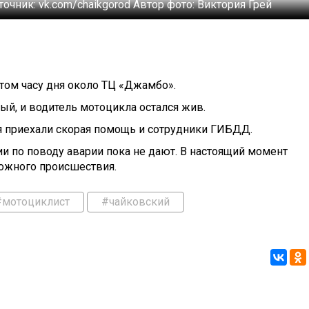
точник:
vk.com/chaikgorod
Автор фото:
Виктория Грей
том часу дня около ТЦ «Джамбо».
ый, и водитель мотоцикла остался жив.
 приехали скорая помощь и сотрудники ГИБДД.
 по поводу аварии пока не дают. В настоящий момент
рожного происшествия.
#мотоциклист
#чайковский