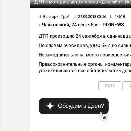
ДТП с мотоциклистом около «Джамбо».
Ис
Виктория Грей
24.09.2018 08:56
14618
г.Чайковский, 24 сентября - DIXINEWS.
ДТП произошло 24 сентября в одиннадца
По словам очевидцев, удар был не сильн
Незамедлительно на место происшествия
Правоохранительные органы комментарии
устанавливаются все обстоятельства до
#дтп