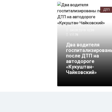
ДТП
04.09.2018 10:38
11178
Два водителя
госпитализирован
после ДТП на
автодороге
«Кукуштан-
Чайковский»