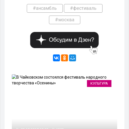
#ансамбль
#фестиваль
#москва
ИЯ
КУЛЬТУРА