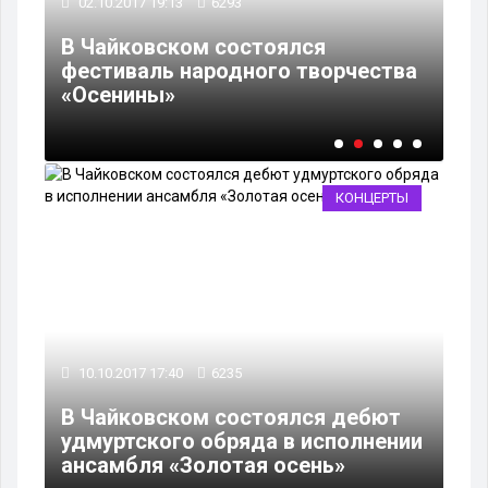
02.10.2017 19:13
6293
31
В Чайковском состоялся
фестиваль народного творчества
В 
«Осенины»
ит
КОНЦЕРТЫ
10.10.2017 17:40
6235
В Чайковском состоялся дебют
удмуртского обряда в исполнении
ансамбля «Золотая осень»