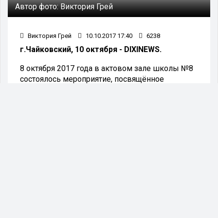
Автор фото:
Виктория Грей
Виктория Грей
10.10.2017 17:40
6238
г.Чайковский, 10 октября - DIXINEWS.
8 октября 2017 года в актовом зале школы №8
состоялось мероприятие, посвящённое
месячнику пожилого человека «Играй, гармонь
Заринская!».
Зрителями стали жители Чайковского
муниципального района: родители с детьми,
пожилые люди.
Обряды удмуртского народа группируются по
сезонам года: весенне-летний цикл, осенний,
зимний. Ведущее место в удмуртском
фольклоре занимает песня, поэтому отрывок
обряда в исполнении ансамбля «Золотая осень»,
включил в себя несколько удмуртских песен о
земледельческих работах крестьянина,