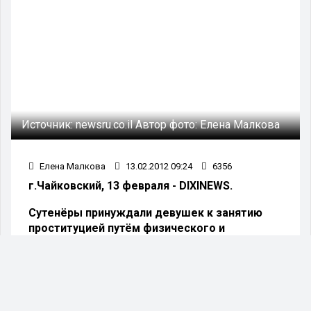
Источник:
newsru.co.il
Автор фото:
Елена Малкова
Елена Малкова
13.02.2012 09:24
6356
г.Чайковский, 13 февраля - DIXINEWS.
Сутенёры принуждали девушек к занятию
проституцией путём физического и
психического воздействия.
В городе Чайковском пресечена деятельность
организованной преступной группировки,
которая создала сеть по оказанию интимных