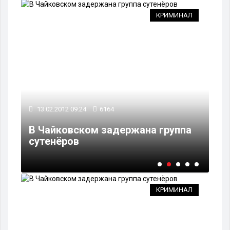
ТЬ
КРИМИНАЛ
13.02.2012 09:24
6164
12
ав
В Чайковском задержана группа
В 
сутенёров
оч
КРИМИНАЛ