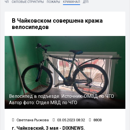
ЧП
СИЛОВЫЕ СТРУКТУРЫ
ПОЖАРЫ
КРИМИНАЛ
ДТП
В Чайковском совершена кража
велосипедов
Велосипед в подъезде.
Источник:
ОМВД по ЧГО
Автор фото:
Отдел МВД по ЧГО
Светлана Рыжова
03.05.2023 08:32
8808
г. Чайковский, 3 мая - DIXINEWS.