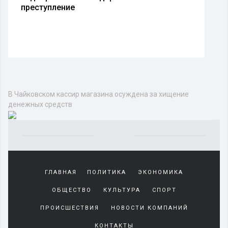
преступление
В Чайковском кассир магазина осуждена за хищение
денежных средств
Yakından
tanıdığı
ГЛАВНАЯ
ПОЛИТИКА
ЭКОНОМИКА
sürekli
beraber
ОБЩЕСТВО
КУЛЬТУРА
СПОРТ
zaman
geçirerek
ПРОИСШЕСТВИЯ
НОВОСТИ КОМПАНИЙ
günlerini
КОНТАКТЫ
harcadığı