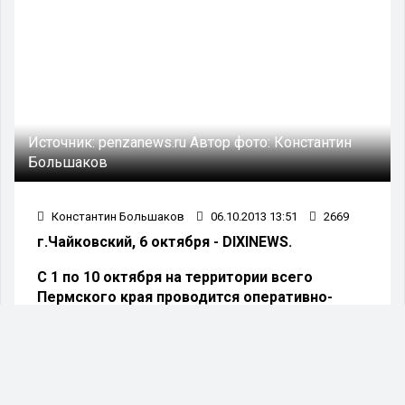
Источник:
penzanews.ru
Автор фото:
Константин
Большаков
Константин Большаков
06.10.2013 13:51
2669
г.Чайковский, 6 октября - DIXINEWS.
С 1 по 10 октября на территории всего
Пермского края проводится оперативно-
профилактическое мероприятие
«Контрафакт».
Стоит отметить, что проведение ОПМ на
территории Чайковского района уже принесло