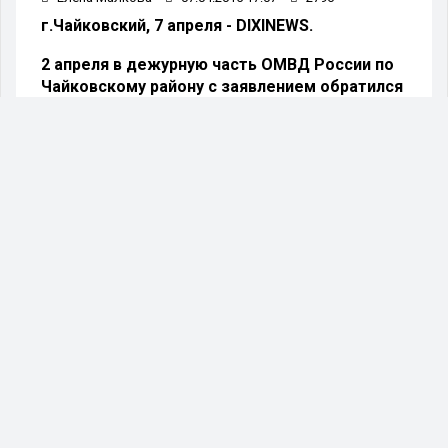
г.Чайковский, 7 апреля - DIXINEWS.
2 апреля в дежурную часть ОМВД России по
Чайковскому району с заявлением обратился
житель микрорайона «Заринский».
Mужчина рассказал, что прошлым вечером
незнакомый ему молодой человек вошел в его
квартиру, применив силу открыто похитил
телевизор, стоимостью 11 тысяч рублей.
В ходе оперативно-разыскных мероприятий,
спустя несколько дней, сотрудники уголовного
розыска задержали подозреваемого и
доставили его в дежурную часть. Им оказался
ранее судимый за аналогичные преступления
молодой человек 1997 года рождения.
Задержанный сознался в содеянном, рассказал,
что похищенный телевизор отнес своему
знакомому.