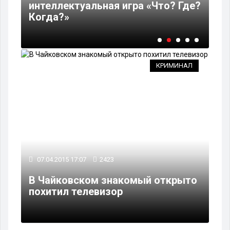
то
интеллектуальная игра «Что? Где?
В 
Когда?»
же
КРИМИНАЛ
07.04.2015 17:07
2423
В Чайковском знакомый открыто
похитил телевизор