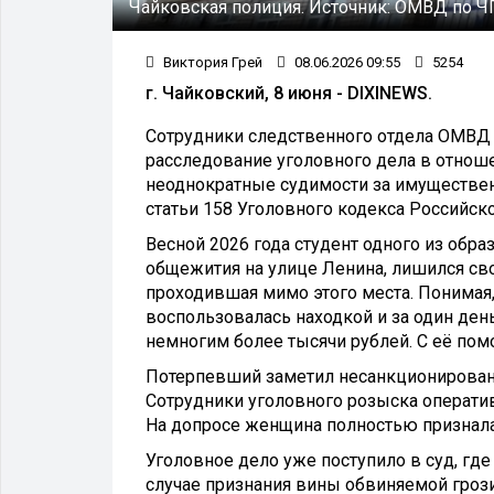
Чайковская полиция.
Источник:
ОМВД по Ч
Виктория Грей
08.06.2026 09:55
5254
г. Чайковский, 8 июня - DIXINEWS.
Сотрудники следственного отдела ОМВД
расследование уголовного дела в отно
неоднократные судимости за имуществен
статьи 158 Уголовного кодекса Российско
Весной 2026 года студент одного из обр
общежития на улице Ленина, лишился св
проходившая мимо этого места. Понимая,
воспользовалась находкой и за один ден
немногим более тысячи рублей. С её по
Потерпевший заметил несанкционированн
Сотрудники уголовного розыска операти
На допросе женщина полностью признала
Уголовное дело уже поступило в суд, гд
случае признания вины обвиняемой грози