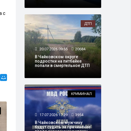
а с
ДТП
20.07.2026 09:55
20684
В Чайковском округе
подростки на питбайке
попали в смертельное ДТП
КРИМИНАЛ
КРИМИНАЛ
17.07.2026 17:29
3954
В Чайковском мужчину
будут судить за причинение