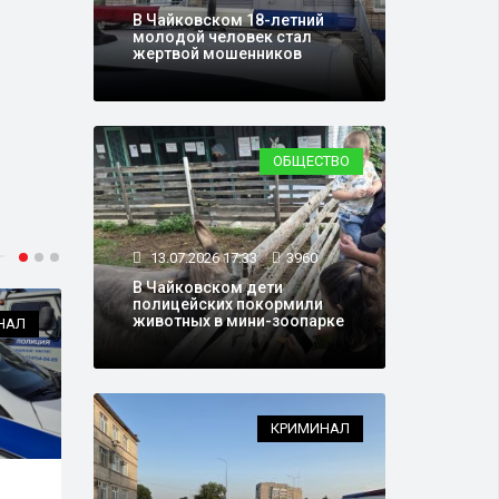
В Чайковском 18-летний
молодой человек стал
жертвой мошенников
ОБЩЕСТВО
13.07.2026 17:33
3960
В Чайковском дети
полицейских покормили
животных в мини-зоопарке
НАЛ
ПАРТИИ
КРИМИНАЛ
04.07.2026 09:49
5077
14.0