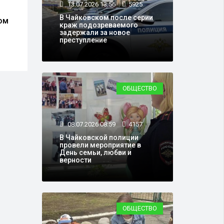
13.07.2026 13:56
5925
Часть коммунистов в
В Ча
В Чайковском после серии
ом
Чайковском объявила о
моло
краж подозреваемого
роспуске местного
жерт
задержали за новое
отделения КПРФ
преступление
ОБЩЕСТВО
08.07.2026 08:59
4157
В Чайковской полиции
провели мероприятие в
День семьи, любви и
верности
ОБЩЕСТВО