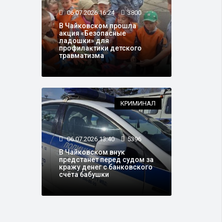
06.07.2026 16:24
3800
В Чайковском прошла
акция «Безопасные
ладошки» для
профилактики детского
травматизма
КРИМИНАЛ
06.07.2026 13:40
5396
В Чайковском внук
предстанет перед судом за
кражу денег с банковского
счёта бабушки