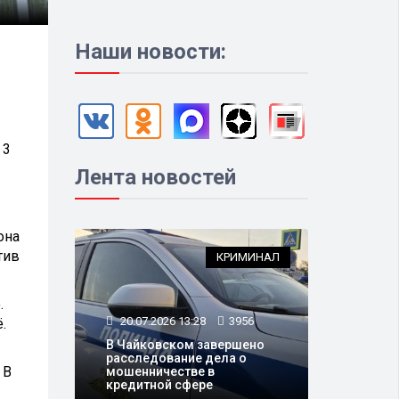
Наши новости:
 3
Лента новостей
она
тив
КРИМИНАЛ
.
20.07.2026 13:28
3956
.
В Чайковском завершено
расследование дела о
 В
мошенничестве в
кредитной сфере