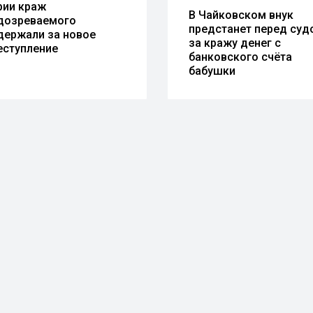
рии краж
В Чайковском внук
дозреваемого
предстанет перед суд
держали за новое
за кражу денег с
еступление
банковского счёта
бабушки