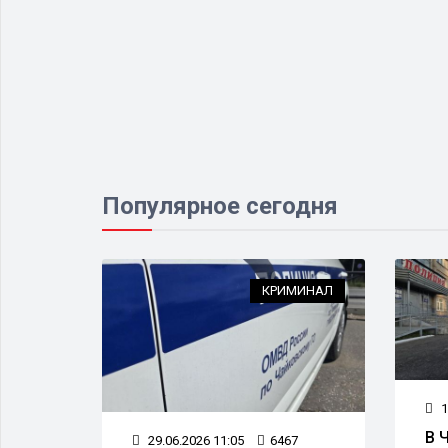
Популярное сегодня
ДТП
КРИМИНАЛ
1
В 
84
29.06.2026 11:05
6467