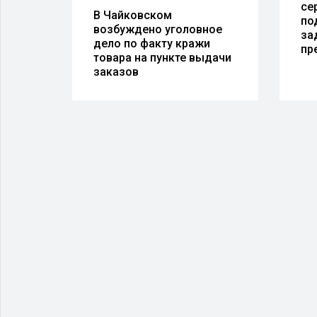
се
е
В Чайковском
по
йке
возбуждено уголовное
за
ое
дело по факту кражи
пр
товара на пункте выдачи
заказов