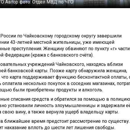
ГО
Автор фото:
Отдел МВД по ЧГО
 России по Чайковскому городскому округу завершили
шении 43-летней местной жительницы, уже имеющей
ные преступления. Женщину обвиняют по пункту «г» части
й Федерации (кража с банковского счёта).
азовательных учреждений Чайковского, находясь вблизи
оей банковской карты. Позже карту обнаружила женщина,
 что карта поддерживает функцию бесконтактной оплаты, 
ь оплатила несколько покупок в соседних магазинах, потра
мощью были приобретены продукты и алкоголь.
ые списания средств и обратился за помощью в полицию
вно установили личность злоумышленницы и задержали её
 свою вину, а также вернула ущерб владельцу карты.
е в ближайшее время предстоит рассмотрение по существу.
т наказание вплоть до шести лет лишения свободы.