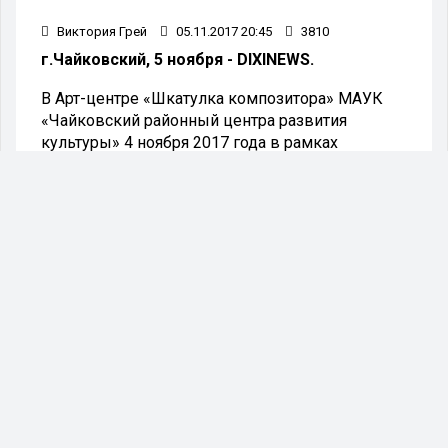
Виктория Грей
05.11.2017 20:45
3810
г.Чайковский, 5 ноября - DIXINEWS.
В Арт-центре «Шкатулка композитора» МАУК
«Чайковский районный центра развития
культуры» 4 ноября 2017 года в рамках
Всероссийской акции «Ночь искусств» прошел
КВН.
В КВН приняли участие участники русского
фольклорного ансамбля «Беседушка», члены
Чайковской общественной организации
«Божема», а также гости нашего города,
отдыхающие в санатории «Камские зори»
Встреча началась со знакомства с историей
самого молодого государственного праздника
– Дня народного единства.
Затем гости Арт-центра с азартом вступили в
игру, придумав названия своим командам и