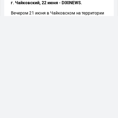
г. Чайковский, 22 июня - DIXINEWS.
Вечером 21 июня в Чайковском на территории
Мемориала Славы прошло мероприятие,
посвященное 84-летней годовщине начала
Великой Отечественной войны.
В мероприятии участвовали сотрудники
различных подразделений ОМВД России по
Чайковскому городскому округу, включая
руководство отдела, а также ветераны
правоохранительных органов и члены
Общественного совета.
Участники акции выразили уважение к
героическому прошлому нашей страны,
почтили память павших минутой молчания и
возложили цветы и зажженные свечи к
Вечному огню.
Начальник Чайковской полиции, подполковник
Алексей Михайлович Кляченко, отметил