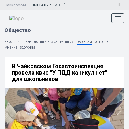
Чайковский
ВЫБРАТЬ
РЕГИОН
Toggl
naviga
Общество
ЭКОЛОГИЯ
ТЕХНОЛОГИИ И НАУКА
РЕЛИГИЯ
ОБО ВСЕМ
О ЛЮДЯХ
МНЕНИЕ
ЗДОРОВЬЕ
В Чайковском Госавтоинспекция
провела квиз "У ПДД каникул нет"
для школьников