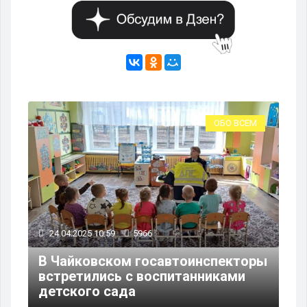
ЕМ
ОБО ВСЕМ
24.04.2025 10:59
5966
16
В Чайковском госавтоинспекторы
В 
встретились с воспитанниками
об
детского сада
ст