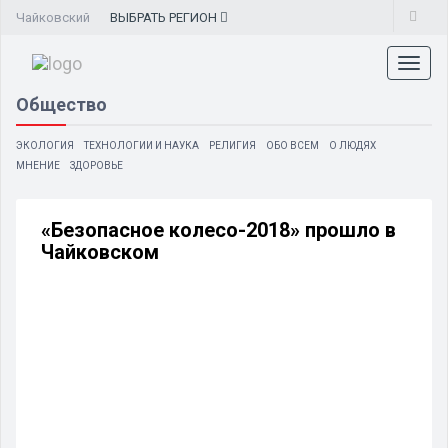
Чайковский
ВЫБРАТЬ
РЕГИОН
Toggl
naviga
Общество
ЭКОЛОГИЯ
ТЕХНОЛОГИИ И НАУКА
РЕЛИГИЯ
ОБО ВСЕМ
О ЛЮДЯХ
МНЕНИЕ
ЗДОРОВЬЕ
«Безопасное колесо-2018» прошло в
Чайковском