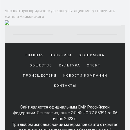
Бесплатную юридическую консультацию могут получить
жители Чайковского
Yakından
tanıdığı
ГЛАВНАЯ
ПОЛИТИКА
ЭКОНОМИКА
sürekli
beraber
ОБЩЕСТВО
КУЛЬТУРА
СПОРТ
zaman
geçirerek
ПРОИСШЕСТВИЯ
НОВОСТИ КОМПАНИЙ
günlerini
КОНТАКТЫ
harcadığı
porno
izle
kadar
Сайт является официальным СМИ Российской
yakın
Федерации:
Сетевое издание
ЭЛ № ФС 77-85391 от 06
olan
июня 2023 г.
arkadaşına
При любом использовании материалов сайта открытая
misafir