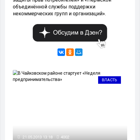
объединённой службы поддержки
некоммерческих групп и организаций».
ВО
ВЛАСТЬ
21
21.05.2013 13:18
4002