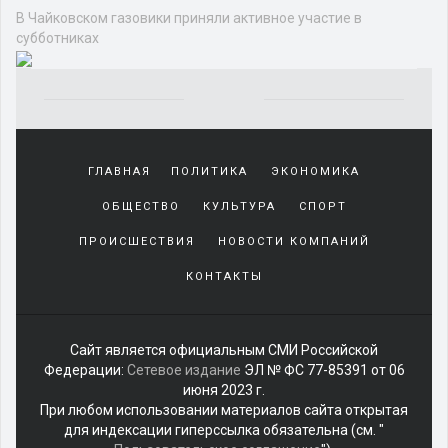
В Чайковском газовики приняли активное участие в
субботниках
Yakından
tanıdığı
ГЛАВНАЯ
ПОЛИТИКА
ЭКОНОМИКА
sürekli
beraber
ОБЩЕСТВО
КУЛЬТУРА
СПОРТ
zaman
geçirerek
ПРОИСШЕСТВИЯ
НОВОСТИ КОМПАНИЙ
günlerini
КОНТАКТЫ
harcadığı
porno
izle
kadar
Сайт является официальным СМИ Российской
yakın
Федерации:
Сетевое издание
ЭЛ № ФС 77-85391 от 06
olan
июня 2023 г.
arkadaşına
При любом использовании материалов сайта открытая
misafir
для индексации гиперссылка обязательна (см. "
olarak