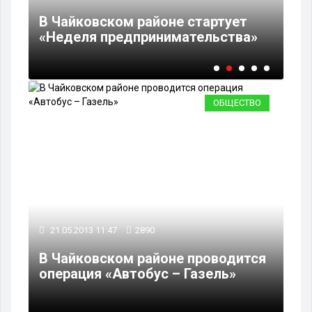
Шк
ся
В Чайковском районе стартует
пр
«Неделя предпринимательства»
дв
ОБЩЕСТВО
21.05.2013 11:47
2890
В Чайковском районе проводится
операция «Автобус – Газель»