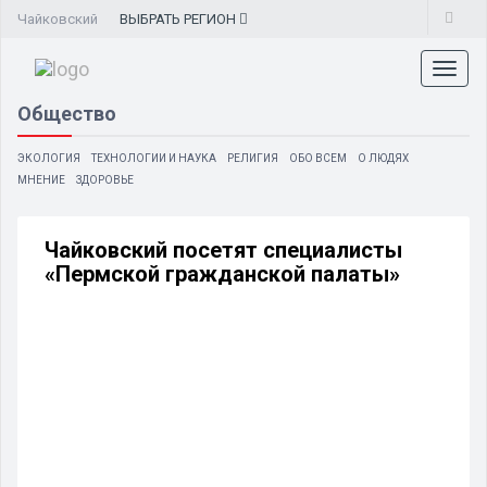
Чайковский
ВЫБРАТЬ
РЕГИОН
Toggl
naviga
Общество
ЭКОЛОГИЯ
ТЕХНОЛОГИИ И НАУКА
РЕЛИГИЯ
ОБО ВСЕМ
О ЛЮДЯХ
МНЕНИЕ
ЗДОРОВЬЕ
Чайковский посетят специалисты
«Пермской гражданской палаты»