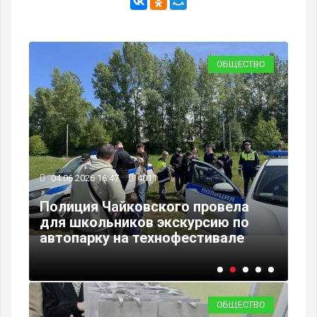
ВО
ОБЩЕСТВО
04.06.2026 16:47
4011
02
Полиция Чайковского провела
Уч
ось
для школьников экскурсию по
Ча
автопарку на технофестивале
по
ОБЩЕСТВО