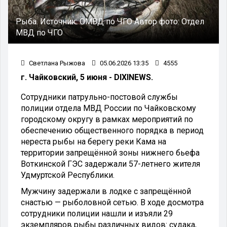
Рыба.
Источник:
ОМВД по ЧГО
Автор фото:
Отдел
МВД по ЧГО
Светлана Рыжова
05.06.2026 13:35
4555
г. Чайковский, 5 июня - DIXINEWS.
Сотрудники патрульно-постовой службы
полиции отдела МВД России по Чайковскому
городскому округу в рамках мероприятий по
обеспечению общественного порядка в период
нереста рыбы на берегу реки Кама на
территории запрещённой зоны нижнего бьефа
Воткинской ГЭС задержали 57-летнего жителя
Удмуртской Республики.
Мужчину задержали в лодке с запрещённой
снастью — рыболовной сетью. В ходе досмотра
сотрудники полиции нашли и изъяли 29
экземпляров рыбы различных видов: судака,