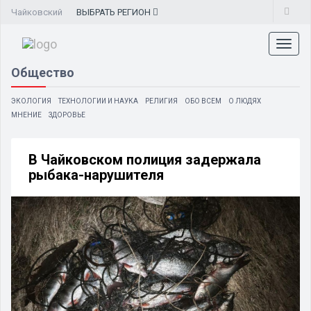
Чайковский
ВЫБРАТЬ
РЕГИОН
Toggl
naviga
Общество
ЭКОЛОГИЯ
ТЕХНОЛОГИИ И НАУКА
РЕЛИГИЯ
ОБО ВСЕМ
О ЛЮДЯХ
МНЕНИЕ
ЗДОРОВЬЕ
В Чайковском полиция задержала
рыбака-нарушителя