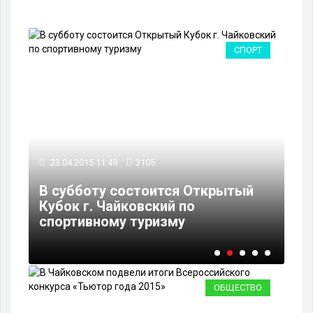
А
СПОРТ
23.04.2015 11:49
3105
23
В субботу состоится Открытый
В 
Кубок г. Чайковский по
Вс
спортивному туризму
«Т
ОБЩЕСТВО