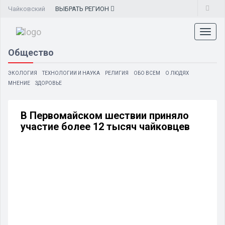
Чайковский
ВЫБРАТЬ
РЕГИОН
Toggl
naviga
Общество
ЭКОЛОГИЯ
ТЕХНОЛОГИИ И НАУКА
РЕЛИГИЯ
ОБО ВСЕМ
О ЛЮДЯХ
МНЕНИЕ
ЗДОРОВЬЕ
В Первомайском шествии приняло
участие более 12 тысяч чайковцев