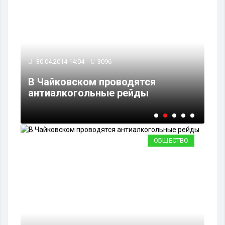
30.04.2014 14:04
3096
30
ли
В Чайковском проводятся
Ча
антиалкогольные рейды
ра
ОБЩЕСТВО