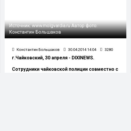
Источник:
www.molgvardia.ru
Автор фото:
Константин Большаков
Константин Большаков
30.04.2014 14:04
3280
г.Чайковский, 30 апреля - DIXINEWS.
Сотрудники чайковской полиции совместно с
общественной организацией вышли на
рейды.
С целью выявления и пресечения фактов
незаконной продажи несовершеннолетним
алкогольной и спиртосодержащей продукции,
сотрудники отдела МВД России по
Чайковскому району совместно с
представителями общественных организаций