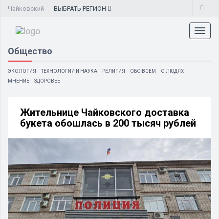
Чайковский
ВЫБРАТЬ
РЕГИОН
Toggl
naviga
Общество
ЭКОЛОГИЯ
ТЕХНОЛОГИИ И НАУКА
РЕЛИГИЯ
ОБО ВСЕМ
О ЛЮДЯХ
МНЕНИЕ
ЗДОРОВЬЕ
Жительнице Чайковского доставка
букета обошлась в 200 тысяч рублей