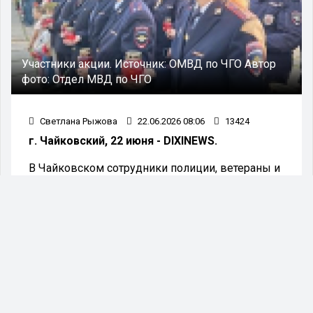
Участники акции.
Источник:
ОМВД по ЧГО
Автор
фото:
Отдел МВД по ЧГО
Светлана Рыжова
22.06.2026 08:06
13424
г. Чайковский, 22 июня - DIXINEWS.
В Чайковском сотрудники полиции, ветераны и
представители общественности приняли
участие во всероссийских акциях «Свеча
памяти» и «Никто не забыт, ничто не забыто».
В преддверии Дня памяти и скорби, 21 июня, у
мемориала с Вечным огнём в центре
Чайковского прошла торжественно-траурная
церемония «Свеча памяти». К мероприятию
присоединились сотрудники ОМВД России по