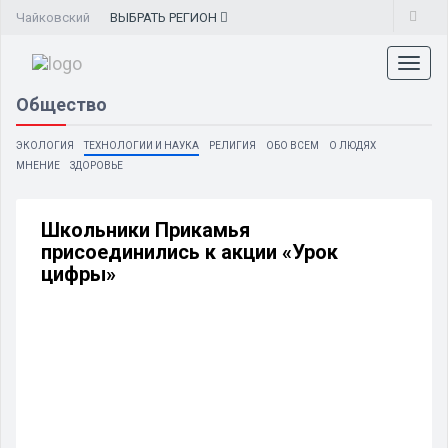
Чайковский
ВЫБРАТЬ
РЕГИОН
Toggl
naviga
Общество
ЭКОЛОГИЯ
ТЕХНОЛОГИИ И НАУКА
РЕЛИГИЯ
ОБО ВСЕМ
О ЛЮДЯХ
МНЕНИЕ
ЗДОРОВЬЕ
Школьники Прикамья
присоединились к акции «Урок
цифры»