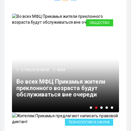
ВО
ОБЩЕСТВО
27.09.2018 08:05
9054
Во всех МФЦ Прикамья жители
25
преклонного возраста будут
обслуживаться вне очереди
В 
ТЕХНОЛОГИИ И НАУКА