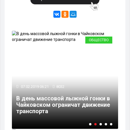
РТ
ОБЩЕСТВО
07.02.2019 06:21
8032
17
В день массовой лыжной гонки в
В 
Чайковском ограничат движение
Ча
транспорта
тр