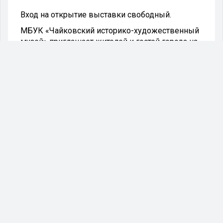
Вход на открытие выставки свободный.
МБУК «Чайковский историко-художественный
музей» приглашает жителей и гостей города на
выставку «Нереальная реальность», которая
откроется 23 мая в 14:00. Вы доверяете своим
глазам? Вы уверены, что крепко стоите на
ногах?
А как у вас с вестибулярным аппаратом? Вы
получите ответы на все эти вопросы.
Каждый гость выставки сможет уменьшиться
в размере без ущерба для здоровья, попасть в
перевернутую комнату, сможет левитировать
на стуле без ножек, и увидит, как плоские
изображения приобретают объём.
При этом не исключено, что органы чувств
будут вводить в заблуждение, но это не опасно,
а очень занимательно.