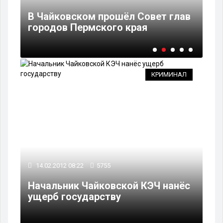
ёс
В Чайковском прошёл Совет глав
В 
городов Пермского края
су
КРИМИНАЛ
14.02.2012 08:22
5755
Начальник Чайковской КЭЧ нанёс
ущерб государству