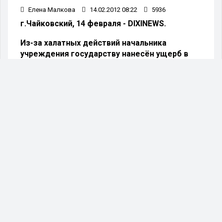
Елена Малкова
14.02.2012 08:22
5936
г.Чайковский, 14 февраля - DIXINEWS.
Из-за халатных действий начальника
учреждения государству нанесён ущерб в
300 тысяч рублей.
В отношении начальника Федерального
государственного учреждения «Чайковская
квартирно-эксплуатационная часть района»
посёлка Марковский возбуждено уголовное
дело. Чиновник подозревается в халатности.
Предварительным следствием было
установлено, что в 2010 году начальник ФГУ
«Чайковская КЭЧ района» заключил с одной из
жительниц города Чайковского договор
социального найма квартиры. Квартира,
расположенная в ПГТ Марковский, находилась
в государственной собственности.