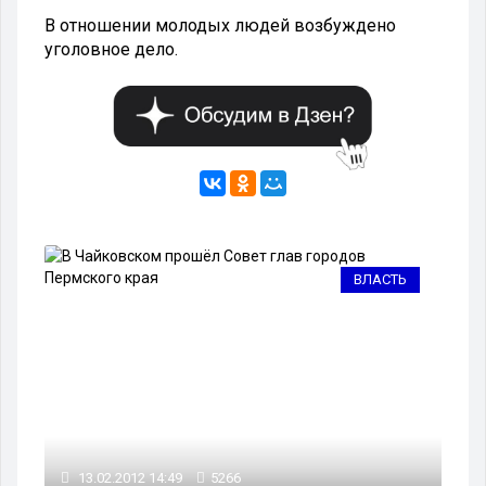
В отношении молодых людей возбуждено
уголовное дело.
АЛ
ВЛАСТЬ
13.02.2012 14:49
5266
13