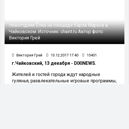
Новогодняя Ёлка на площади Карла Маркса в
Чайковском.
Источник:
chaint.ru
Автор фото:
Виктория Грей
Виктория Грей
13.12.2017 17:40
15401
г.Чайковский, 13 декабря - DIXINEWS.
Жителей и гостей города ждут народные
гулянья, развлекательные игровые программы,
конкурсы, выставки и многое другое.
Площадь Карла Маркса:
16 декабря 2017 года в 16.00 – Открытие
главной городской Ёлки.
30 декабря 2017 года в 18.00 – Праздничная
акция «Площадь. Ёлка. Новый год».