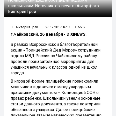
Полицейский Дед Мороз дарит подарки
школьникам.
Источник:
dixinews.ru
Автор фото:
Виктория Грей
Виктория Грей
26.12.2017 16:31
5607
г.Чайковский, 26 декабря - DIXINEWS.
В рамках Всероссийской благотворительной
акции «Полицейский Дед Мороз» сотрудники
отдела МВД России по Чайковскому району
провели познавательное мероприятие для
учащихся начальных классов одной из школ
города.
В игровой форме полицейские познакомили
мальчиков и девочек с международным
правовым документом – Конвенцией ООН о
правах ребенка. Школьники узнали основные
статьи данного документа, а также повторили
обязанности учащихся. Далее полицейские
показали ребятам тематическую презентацию.