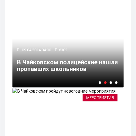
09.04.2014 04:00
6302
08
В Чайковском полицейские нашли
В 
пропавших школьников
по
МЕРОПРИЯТИЯ