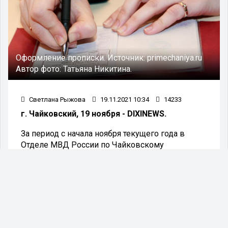
Оформление прописки.
Источник:
primechaniya.ru
Автор фото:
Татьяна Никитина.
Светлана Рыжова
19.11.2021 10:34
14233
г. Чайковский, 19 ноября - DIXINEWS.
За период с начала ноября текущего года в
Отделе МВД России по Чайковскому
городскому округу возбуждено три уголовных
дела по фактам фиктивной постановки на учёт и
фиктивной регистрации граждан (ст.ст. 322.2 и
322.3 Уголовного кодекса Российской
Федерации).
Подозреваемые, являясь собственниками