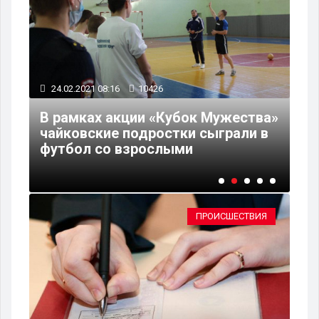
24.02.2021 08:16
10426
23
В рамках акции «Кубок Мужества»
е
чайковские подростки сыграли в
В 
футбол со взрослыми
сп
ПРОИСШЕСТВИЯ