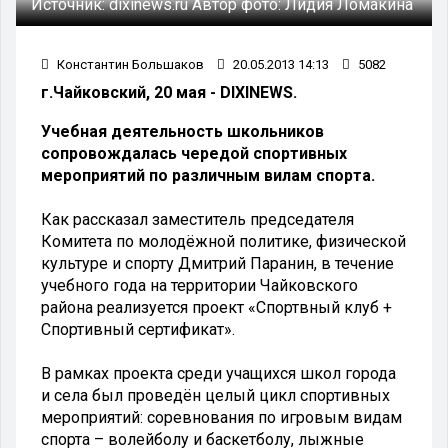
Источник:
dixinews.ru
Автор фото:
Лидия Ломакина
Константин Большаков
20.05.2013 14:13
5082
г.Чайковский, 20 мая - DIXINEWS.
Учебная деятельность школьников
сопровождалась чередой спортивных
мероприятий по различным вилам спорта.
Как рассказал заместитель председателя
Комитета по молодёжной политике, физической
культуре и спорту Дмитрий Паранин, в течение
учебного года на территории Чайковского
района реализуется проект «Спортвный клуб +
Спортивный сертификат».
В рамках проекта среди учащихся школ города
и села был проведён целый цикл спортивных
мероприятий: соревнования по игровым видам
спорта – волейболу и баскетболу, лыжные