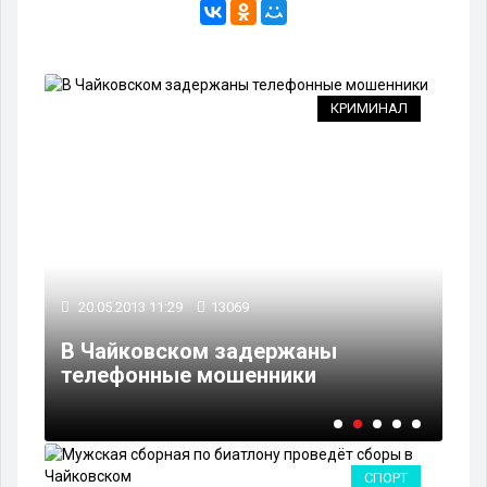
ЕМ
КРИМИНАЛ
20
20.05.2013 11:29
13069
В 
е
В Чайковском задержаны
та
телефонные мошенники
«К
СПОРТ