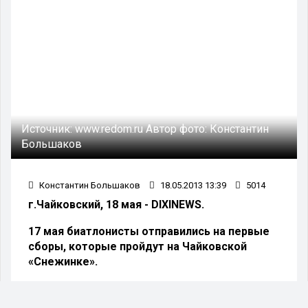
Источник:
www.redom.ru
Автор фото:
Константин
Большаков
Константин Большаков
18.05.2013 13:39
5014
г.Чайковский, 18 мая - DIXINEWS.
17 мая биатлонисты отправились на первые
сборы, которые пройдут на Чайковской
«Снежинке».
Правление Союза биатлонистов России
утвердило составы мужской и женской