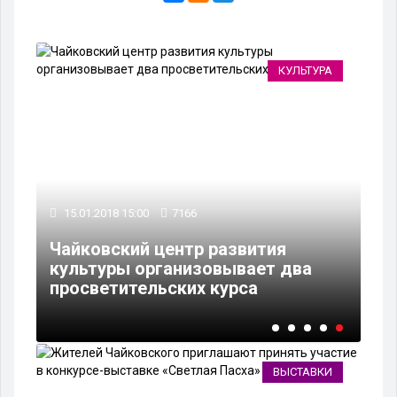
РА
КУЛЬТУРА
15.01.2018 15:00
7166
Чайковский центр развития
культуры организовывает два
м»
просветительских курса
ВЫСТАВКИ