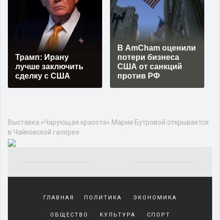
В AmCham оценили
Трамп: Ирану
потери бизнеса
лучше заключить
США от санкций
сделку с США
против РФ
Выставка «Чарующая красота» Марии Бутровой открывается
в Чайковской галерее
Yakından
tanıdığı
ГЛАВНАЯ
ПОЛИТИКА
ЭКОНОМИКА
sürekli
beraber
ОБЩЕСТВО
КУЛЬТУРА
СПОРТ