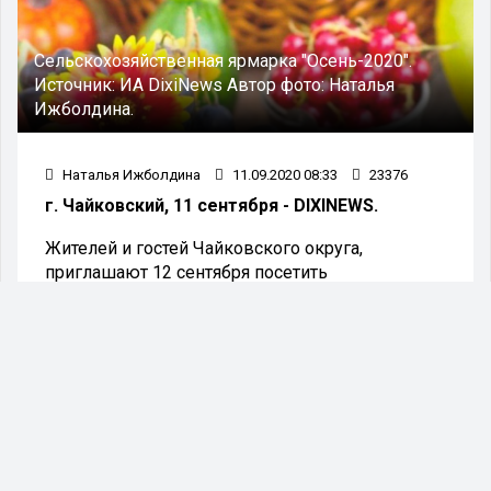
Сельскохозяйственная ярмарка "Осень-2020".
Источник:
ИА DixiNews
Автор фото:
Наталья
Ижболдина.
Наталья Ижболдина
11.09.2020 08:33
23376
г. Чайковский, 11 сентября - DIXINEWS.
Жителей и гостей Чайковского округа,
приглашают 12 сентября посетить
традиционную осеннюю
сельскохозяйственную ярмарку "Осень-2020".
Организаторы обещают большой выбор
саженцев плодово-ягодных и декоративных
культур, рассады земляники, клубники, чеснок,
лук, и много всего для заготовок овощей, ягод,
фруктов, грибов. Для стола большой
выбор колбасных и молочных изделий, рыба,