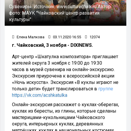
Сувениры.
Источник:
www.culturechaik.ru
Автор
фото:
МАУК "Чайковский центр развития
культуры"
Елена Малкова
03.11.2020 16:55
12074
г. Чайковский, 3 ноября - DIXINEWS.
Арт-центр «Шкатулка композитора» приглашает
жителей округа 3 ноября с 19:00 до 19:30
часов в музей сувенира на онлайн-экскурсию.
Экскурсия приурочена к всероссийской акции
«Ночь искусств». Экскурсия «В куклы играют не
только дети» будет транслироваться в
группе
https://vk.com/acshkatulka
Онлайн-экскурсия расскажет о куклах-оберегах,
куклах из бересты, из глины, которые сделаны
мастерицами-кукольницами Чайковского
округа, интерьерных куклах, деревянных
матрёшках, куклах в национальных костюмах.