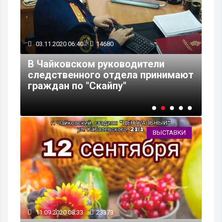
03.11.2020 06:40
14680
02
В Чайковском руководители
В 
следственного отдела принимают
во
граждан по "Скайпу"
пе
ВЫСТАВКИ
11.09.2020 08:33
23373