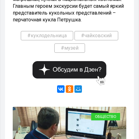
Главным героем экскурсии будет самый яркий
представитель кукольных представлений –
перчаточная кукла Петрушка.
#куклодельница
#чайковский
#музей
КА
ОБЩЕСТВО