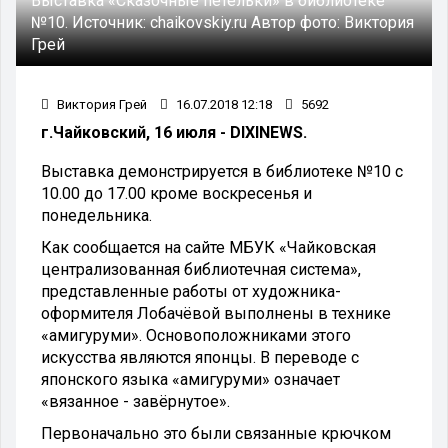
Выставка «Сказочные петельки» в библиотеке
№10.
Источник:
chaikovskiy.ru
Автор фото:
Виктория
Грей
Виктория Грей
16.07.2018 12:18
5692
г.Чайковский, 16 июля - DIXINEWS.
Выставка демонстрируется в библиотеке №10 с
10.00 до 17.00 кроме воскресенья и
понедельника.
Как сообщается на сайте МБУК «Чайковская
централизованная библиотечная система»,
представленные работы от художника-
оформителя Лобачёвой выполнены в технике
«амигуруми». Основоположниками этого
искусства являются японцы. В переводе с
японского языка «амигуруми» означает
«вязанное - завёрнутое».
Первоначально это были связанные крючком