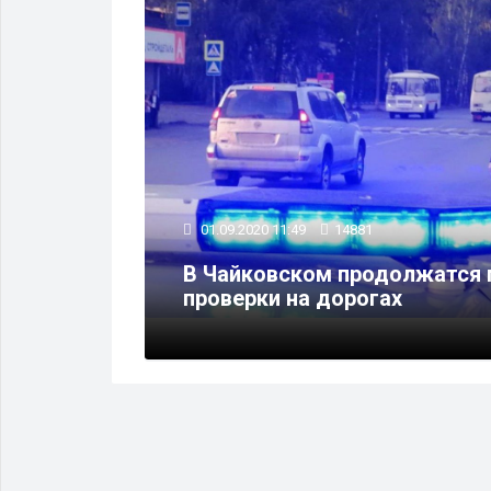
ДТП
01.09.2020 11:49
14881
В Чайковском продолжатся 
ехода
проверки на дорогах