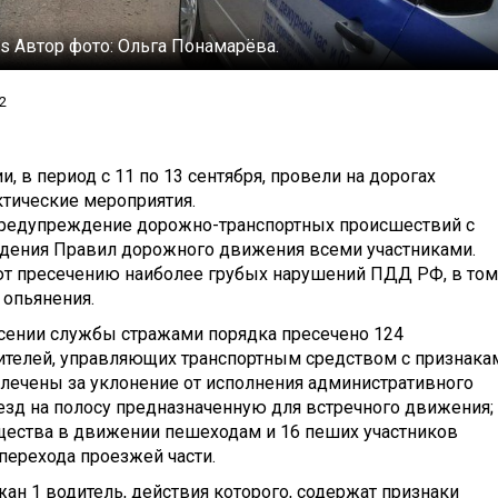
ws
Автор фото:
Ольга Понамарёва.
2
 в период с 11 по 13 сентября, провели на дорогах
ктические мероприятия.
редупреждение дорожно-транспортных происшествий с
юдения Правил дорожного движения всеми участниками.
ют пресечению наиболее грубых нарушений ПДД РФ, в том
 опьянения.
есении службы стражами порядка пресечено 124
ителей, управляющих транспортным средством с признака
влечены за уклонение от исполнения административного
езд на полосу предназначенную для встречного движения;
щества в движении пешеходам и 16 пеших участников
ерехода проезжей части.
н 1 водитель, действия которого, содержат признаки