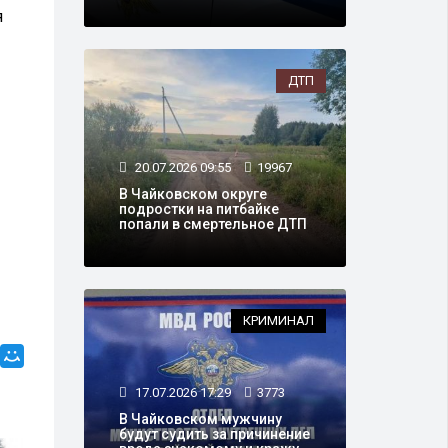
я
ДТП
20.07.2026 09:55
19967
В Чайковском округе
подростки на питбайке
попали в смертельное ДТП
КРИМИНАЛ
17.07.2026 17:29
3773
В Чайковском мужчину
будут судить за причинение