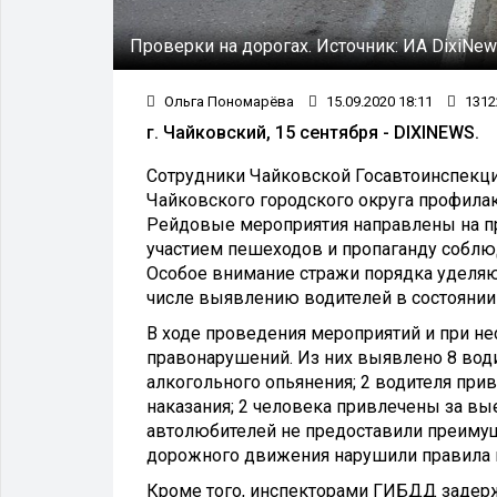
Проверки на дорогах.
Источник:
ИА DixiNe
Ольга Пономарёва
15.09.2020 18:11
1312
г. Чайковский, 15 сентября - DIXINEWS.
Сотрудники Чайковской Госавтоинспекции,
Чайковского городского округа профила
Рейдовые мероприятия направлены на п
участием пешеходов и пропаганду собл
Особое внимание стражи порядка уделя
числе выявлению водителей в состоянии
В ходе проведения мероприятий и при н
правонарушений. Из них выявлено 8 вод
алкогольного опьянения; 2 водителя при
наказания; 2 человека привлечены за вы
автолюбителей не предоставили преиму
дорожного движения нарушили правила п
Кроме того, инспекторами ГИБДД задержа