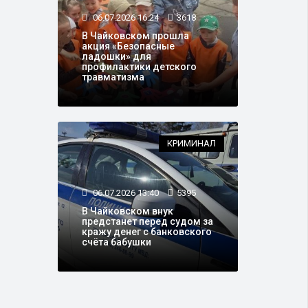
06.07.2026 16:24
3618
В Чайковском прошла
акция «Безопасные
ладошки» для
профилактики детского
травматизма
КРИМИНАЛ
06.07.2026 13:40
5395
В Чайковском внук
предстанет перед судом за
кражу денег с банковского
счёта бабушки