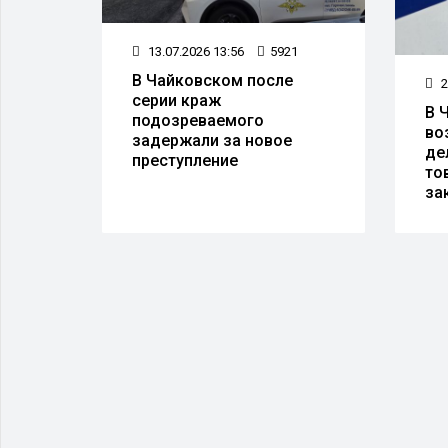
13.07.2026 13:56
5921
В Чайковском после
67
2
серии краж
е
В 
подозреваемого
йке
во
задержали за новое
ое
де
преступление
то
за