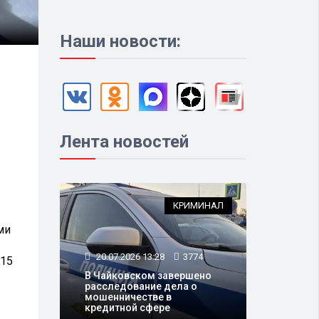
Наши новости:
Лента новостей
КРИМИНАЛ
ми
20.07.2026 13:28
3774
 15
В Чайковском завершено
расследование дела о
мошенничестве в
кредитной сфере