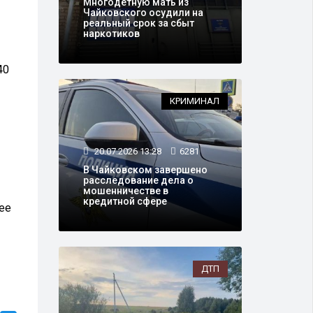
Многодетную мать из
Чайковского осудили на
реальный срок за сбыт
наркотиков
40
КРИМИНАЛ
20.07.2026 13:28
6281
В Чайковском завершено
расследование дела о
мошенничестве в
кредитной сфере
ее
ДТП