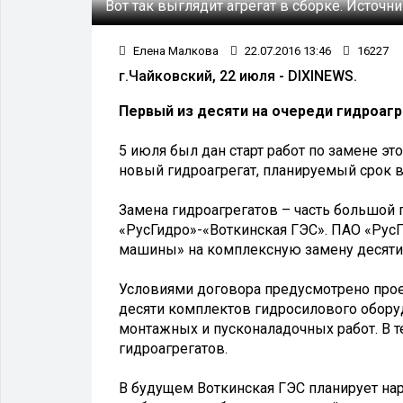
Вот так выглядит агрегат в сборке.
Источни
Елена Малкова
22.07.2016 13:46
16227
г.Чайковский, 22 июля - DIXINEWS.
Первый из десяти на очереди гидроагр
5 июля был дан старт работ по замене эт
новый гидроагрегат, планируемый срок в
Замена гидроагрегатов – часть большо
«РусГидро»-«Воткинская ГЭС». ПАО «РусГ
машины» на комплексную замену десяти 
Условиями договора предусмотрено прое
десяти комплектов гидросилового обору
монтажных и пусконаладочных работ. В т
гидроагрегатов.
В будущем Воткинская ГЭС планирует на