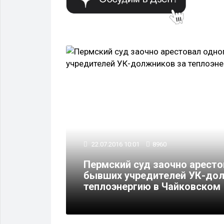
ПРОИСШЕСТВИЯ
22.07.2016 10:01
8960
Пермский суд заочно аресто
апах газа
бывших учредителей УК-дол
теплоэнергию в Чайковском