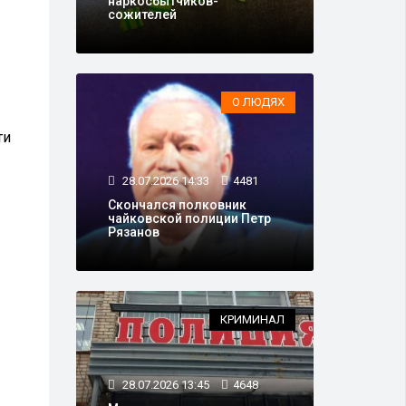
наркосбытчиков-
сожителей
О ЛЮДЯХ
ти
28.07.2026 14:33
4481
Скончался полковник
чайковской полиции Петр
Рязанов
КРИМИНАЛ
28.07.2026 13:45
4648