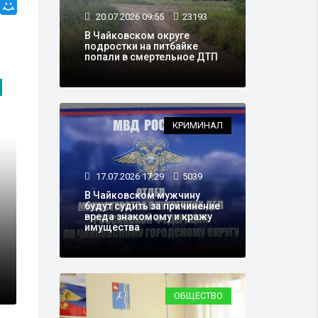
20.07.2026 09:55
23193
В Чайковском округе
подростки на питбайке
попали в смертельное ДТП
ПРОМЫШЛЕННОСТЬ
КРИМИНАЛ
17.07.2026 17:29
5039
В Чайковском мужчину
будут судить за причинение
вреда знакомому и кражу
имущества
о» ввела в
21.07.2016 12:48
6
 животноводческий
В Чайковском 
ОБЩЕСТВО