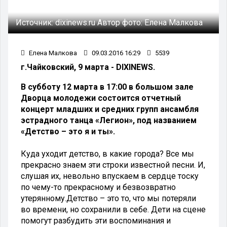
Источник:
dixinews.ru
Автор фото:
Елена Малкова
Елена Малкова
09.03.2016 16:29
5539
г.Чайковский, 9 марта - DIXINEWS.
В субботу 12 марта в 17:00 в большом зале
Дворца молодежи состоится отчетный
концерт младших и средних групп ансамбля
эстрадного танца «Легион», под названием
«Детство – это я и ты».
Куда уходит детство, в какие города? Все мы
прекрасно знаем эти строки известной песни. И,
слушая их, невольно впускаем в сердце тоску
по чему-то прекрасному и безвозвратно
утерянному.Детство – это то, что мы потеряли
во времени, но сохранили в себе. Дети на сцене
помогут разбудить эти воспоминания и