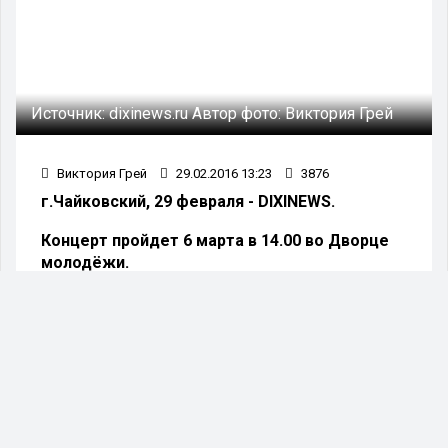
Источник:
dixinews.ru
Автор фото:
Виктория Грей
Виктория Грей
29.02.2016 13:23
3876
г.Чайковский, 29 февраля - DIXINEWS.
Концерт пройдет 6 марта в 14.00 во Дворце
молодёжи.
Перед началом праздничной программы с 13
часов будет работать благотворительная
выставка-продажа ремесленников, которую
организует фонд социально-полезных целей
«Достижение».
Все вырученные средства пойдут на лечение