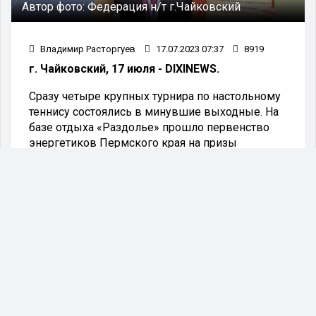
Автор фото:
Федерация н/т г.Чайковский
Владимир Расторгуев
17.07.2023 07:37
8919
г. Чайковский, 17 июля - DIXINEWS.
Сразу четыре крупных турнира по настольному
теннису состоялись в минувшие выходные. На
базе отдыха «Раздолье» прошло первенство
энергетиков Пермского края на призы
Электропрофсоюза. Сразу 13 команд вышли на
старт (около 250 человек). Соревновались в
таких видах спорта, как плавание, футбол,
пляжный волейбол, гири, дартс, настольный
теннис, стритбол. Первое общекомандное место
заняла сборная Воткинской ГЭС.
В настольном теннисе Ирина Попова, обыграв
двух непобедимых бессменных чемпионок из
города Перми: КМС Подьянову и Алексееву
стала победительницей турнира. Ирина