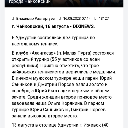
города Чайковский
Владимир Расторгуев
16.08.2023 07:14
13127
г. Чайковский, 16 августа - DIXINEWS.
В Удмуртии состоялись два турнира по
настольному теннису.
В клубе «Алангасар» (п. Малая Пурга) состоялся
открытый турнир (55 участников со всей
республики). Приятно отметить, что трое
чайковских теннисистов вернулись с медалями.
В личном мужском турнире наши парни: Юрий
Санников и Дмитрий Порсев взяли золото и
серебро, а Юрий был ещё и первым в общем
зачете. Среди женщин второе призовое место
завоевала наша Ольга Корякина. В парном
турнире Юрий Санников и Дмитрий Порсев
заняли высокое второе место.
13 августа в столице Удмуртии г. Ижевск (40