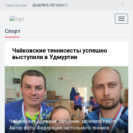
Чайковский
ВЫБРАТЬ
РЕГИОН
Toggl
naviga
Спорт
Чайковские теннисисты успешно
выступили в Удмуртии
Чайковская дружина.
Источник:
tabletennis.perm
Автор фото:
Федерация настольного тенниса