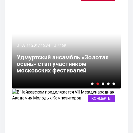
26
03.11.2017 15:34
4169
Ан
Удмуртский ансамбль «Золотая
на
в
осень» стал участником
«Б
московских фестивалей
тр
КОНЦЕРТЫ