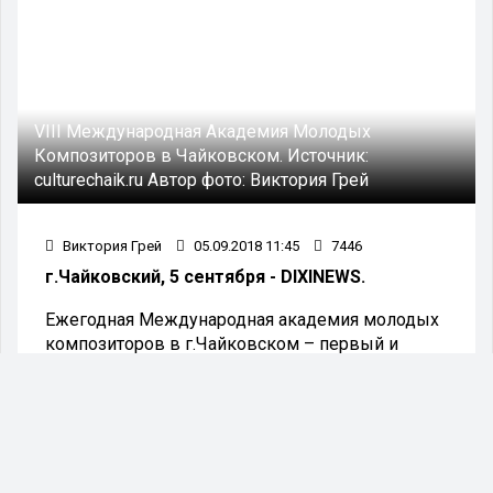
VIII Международная Академия Молодых
Композиторов в Чайковском.
Источник:
culturechaik.ru
Автор фото:
Виктория Грей
Виктория Грей
05.09.2018 11:45
7446
г.Чайковский, 5 сентября - DIXINEWS.
Ежегодная Международная академия молодых
композиторов в г.Чайковском – первый и
единственный международный
композиторский воркшоп в нашей стране
такого масштаба.
В процессе двухнедельных занятий
отобранные на конкурсной основе молодые